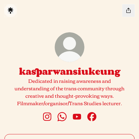
kasparwansiukeung
Dedicated in raising awareness and
understanding of the trans community through
creative and thought-provoking ways.
Filmmaker/organisor/Trans Studies lecturer.
kasparwansiukeung Instagram
kasparwansiukeung WhatsApp
kasparwansiukeung YouT
kasparwansiukeung