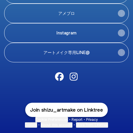
アメブロ
Instagram
アートメイク専用LINE@
@shizu_artmake Facebook
@shizu_artmake Instagra
Join shizu_artmake on Linktree
Cookie Preferences
•
Report
•
Privacy
Explore
•
About this account
•
More from Linktree