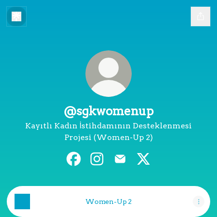
@sgkwomenup
Kayıtlı Kadın İstihdamının Desteklenmesi
Projesi (Women-Up 2)
@sgkwomenup Facebook
@sgkwomenup Instagram
@sgkwomenup Email
@sgkwomenup X
Women-Up 2