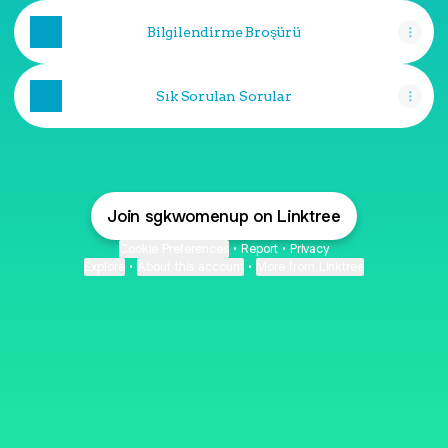
Bilgilendirme Broşürü
Sık Sorulan Sorular
Join sgkwomenup on Linktree
Cookie Preferences
•
Report
•
Privacy
Explore
•
About this account
•
More from Linktree