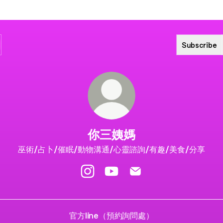
Subscribe
你三姨媽
巫術/占卜/催眠/動物溝通/心靈諮詢/有趣/美食/分享
你三姨媽 Instagram
你三姨媽 YouTube
你三姨媽 Email
官方line（預約詢問處）