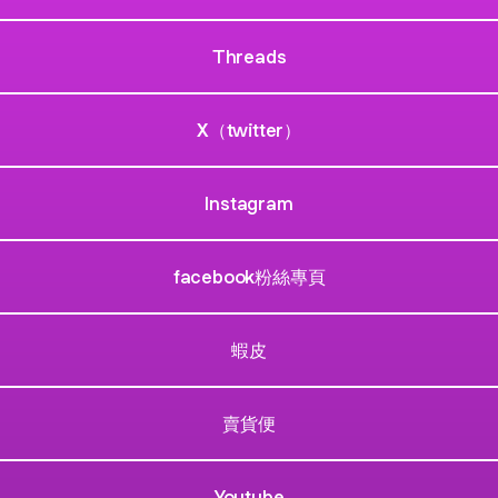
Threads
X（twitter）
Instagram
facebook粉絲專頁
蝦皮
賣貨便
Youtube