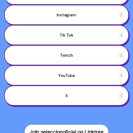
Instagram
Tik Tok
Twitch
YouTube
X
Join seleccionoficial on Linktree