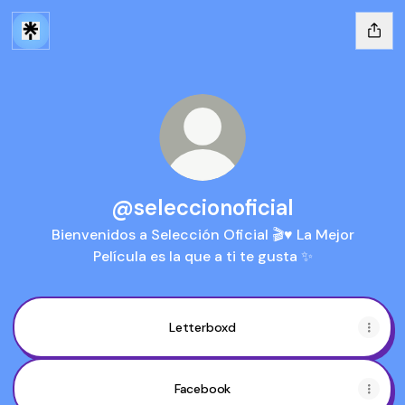
@seleccionoficial
Bienvenidos a Selección Oficial 🎬♥️ La Mejor
Película es la que a ti te gusta ✨
Letterboxd
Facebook