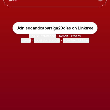
Join secandoabarriga20dias on Linktree
Cookie Preferences
•
Report
•
Privacy
Explore
•
About this account
•
More from Linktree