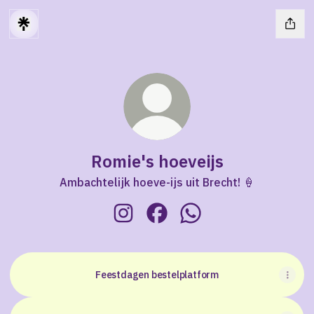
Romie's hoeveijs
Ambachtelijk hoeve-ijs uit Brecht! 🍦
Romie's hoeveijs Instagram
Romie's hoeveijs Facebook
Romie's hoeveijs Wha
Feestdagen bestelplatform