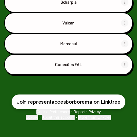
Scharpia
Vulcan
Mercosul
Conexões FAL
Join representacoesborborema on Linktree
Cookie Preferences
•
Report
•
Privacy
Explore
•
About this account
•
More from Linktree