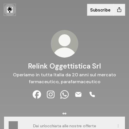
Subscribe
Relink Oggettistica Srl
Operiamo in tutta Italia da 20 anni sul mercato
farmaceutico, parafarmaceutico
Relink Oggettistica Srl Facebook
Relink Oggettistica Srl Instagram
Relink Oggettistica Srl What
Relink Oggettistica Srl
Relink Oggettist
👀​
Dai un'occhiata alle nostre offerte