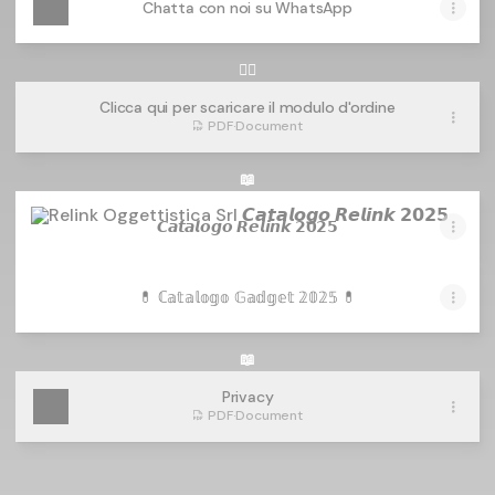
Chatta con noi su WhatsApp
👇🏻
Clicca qui per scaricare il modulo d'ordine
PDF
·
Document
📖
𝘾𝙖𝙩𝙖𝙡𝙤𝙜𝙤 𝙍𝙚𝙡𝙞𝙣𝙠 𝟮𝟬𝟮𝟱
𝘾𝙖𝙩𝙖𝙡𝙤𝙜𝙤 𝙍𝙚𝙡𝙞𝙣𝙠 𝟮𝟬𝟮𝟱
💊 ℂ𝕒𝕥𝕒𝕝𝕠𝕘𝕠 𝔾𝕒𝕕𝕘𝕖𝕥 𝟚𝟘𝟚𝟝 💊
📖
Privacy
PDF
·
Document