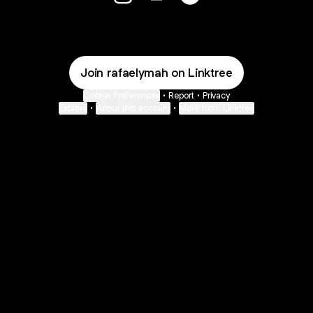
Fico Feliz Em Te Ver Por Aqui Insta
Fico Feliz Em Te Ver Por Aqui
Fico Feliz Em Te Ver P
Join rafaelymah on Linktree
Cookie Preferences
•
Report
•
Privacy
Explore
•
About this account
•
More from Linktree