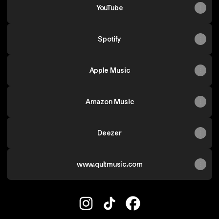
YouTube
Spotify
Apple Music
Amazon Music
Deezer
www.qultmusic.com
QULT Instagram
QULT TikTok
QULT Facebook