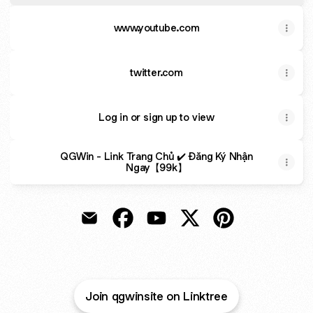
www.youtube.com
twitter.com
Log in or sign up to view
QGWin - Link Trang Chủ ✔️ Đăng Ký Nhận
Ngay【99k】
@qgwinsite Email
@qgwinsite Facebook
@qgwinsite YouTube
@qgwinsite X
@qgwinsite Pinte
Join qgwinsite on Linktree