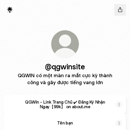
@qgwinsite
QGWIN có một màn ra mắt cực kỳ thành
công và gây được tiếng vang lớn
QGWin - Link Trang Chủ ✔️ Đăng Ký Nhận
Ngay【99k】 on about.me
Tên bạn