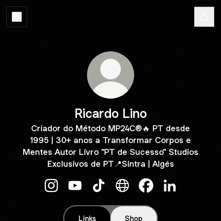
Ricardo Lino
Criador do Método MP24C®🔥 PT desde
1995 | 30+ anos a Transformar Corpos e
Mentes Autor Livro "PT de Sucesso" Studios
Exclusivos de PT📍Sintra | Algés
Ricardo Lino Instagram
Ricardo Lino YouTube
Ricardo Lino TikTok
Ricardo Lino Website
Ricardo Lino Faceb
Ricardo Lino 
Links
Shop