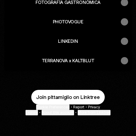
FOTOGRAFÍA GASTRONÓMICA
PHOTOVOGUE
LINKEDIN
TERRANOVA x KALTBLUT
Join pittamiglio on Linktree
Cookie Preferences
•
Report
•
Privacy
Explore
•
About this account
•
More from Linktree