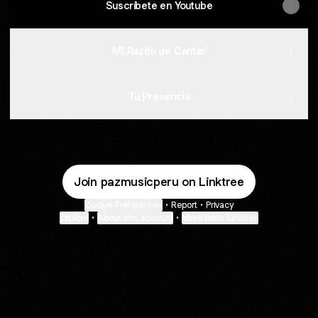
Suscríbete en Youtube
Mi Razón de Cantar
Tu Presencia
Join pazmusicperu on Linktree
Cookie Preferences
•
Report
•
Privacy
Explore
•
About this account
•
More from Linktree