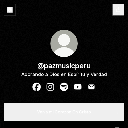
@pazmusicperu
Adorando a Dios en Espíritu y Verdad
@pazmusicperu Facebook
@pazmusicperu Instagram
@pazmusicperu Spotify
@pazmusicperu YouTu
@pazmusicperu 
Ven a mi Corazón Oh Cristo