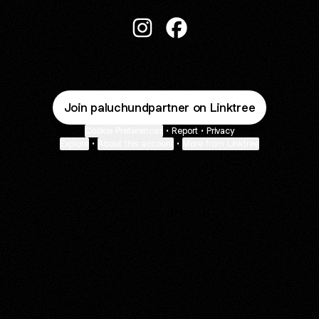
Paluch & Partner Immobilien Ins
Paluch & Partner Immobil
Join paluchundpartner on Linktree
Cookie Preferences
•
Report
•
Privacy
Explore
•
About this account
•
More from Linktree