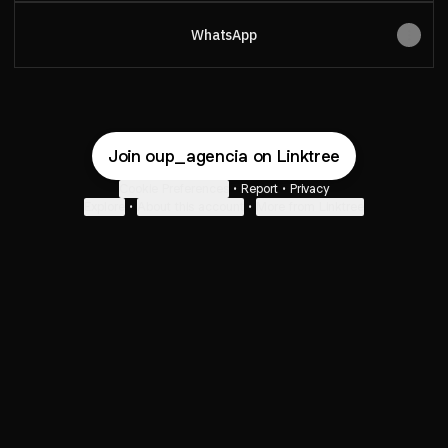
WhatsApp
Join oup_agencia on Linktree
Cookie Preferences
•
Report
•
Privacy
Explore
•
About this account
•
More from Linktree