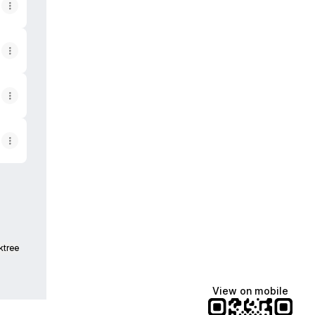
ktree
View on mobile