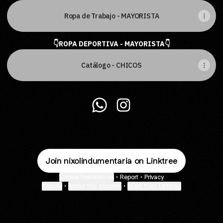
Ropa de Trabajo - MAYORISTA
👇ROPA DEPORTIVA - MAYORISTA👇
Catálogo - CHICOS
@nixolindumentaria WhatsApp
@nixolindumentaria Inst
Join nixolindumentaria on Linktree
Cookie Preferences
•
Report
•
Privacy
Explore
•
About this account
•
More from Linktree