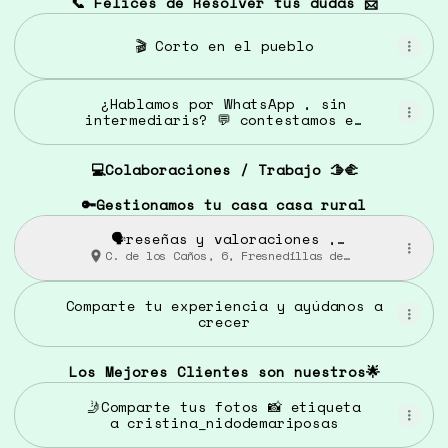
📞 Felices de Resolver tus dudas 📨
🎬 Corto en el pueblo
¿Hablamos por WhatsApp , sin
intermediaris? 💬 contestamos en
menos de 2 horas
💻Colaboraciones / Trabajo 🫱🫲
🔑Gestionamos tu casa casa rural
🗣️reseñas y valoraciones ,
gracias por la confianza❤️
C. de los Caños, 6, Fresnedillas de
la Oliva
Comparte tu experiencia y ayúdanos a
crecer
Los Mejores Clientes son nuestros🌟
🤳Comparte tus fotos 📸 etiqueta
a cristina_nidodemariposas