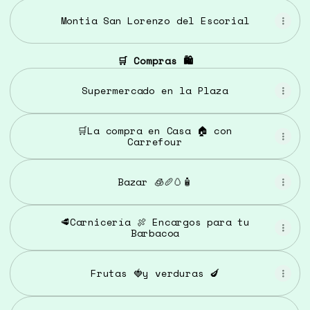
Montia San Lorenzo del Escorial
🛒 Compras 🛍️
Supermercado en la Plaza
🛒La compra en Casa 🏠 con
Carrefour
Bazar 🧊🥖🥚🧴
🥩Carnicería 🍖 Encargos para tu
Barbacoa
Frutas 🍓y verduras 🍆