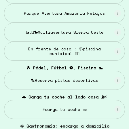
Parque Aventura Amazonia Pelayos
🚤🏄‍♂️🐎Multiaventura Sierra Oeste
En frente de casa : 💦piscina
municipal 🏊‍♀️
🎾 Pádel, Fútbol ⚽️, Piscina 🏊
🏸Reserva pistas deportivas
🚗 Carga tu coche al lado casa ⛽️⚡️
⚡️carga tu coche 🚗
🥘 Gastronomía: encargo a domicilio