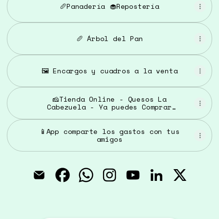
🥖Panadería 🧁Repostería
🥖 Árbol del Pan
🖼️ Encargos y cuadros a la venta
🧀Tienda Online - Quesos La
Cabezuela - Ya puedes Comprar
Online
📱App comparte los gastos con tus
amigos
El Nido de las Mariposas Email
El Nido de las Mariposas Faceboo
El Nido de las Mariposas Wh
El Nido de las Maripos
El Nido de las Ma
El Nido de l
El Nido 