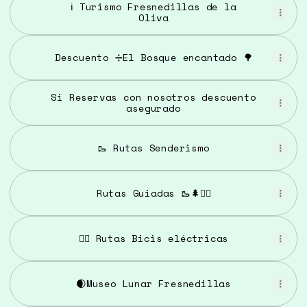
ℹ️ Turismo Fresnedillas de la
Oliva
Descuento ➗El Bosque encantado 🌳
Si Reservas con nosotros descuento
asegurado
🥾 Rutas Senderismo
Rutas Guiadas 🥾🌲🚶‍♂️
🚵‍♂️ Rutas Bicis eléctricas
🌒Museo Lunar Fresnedillas