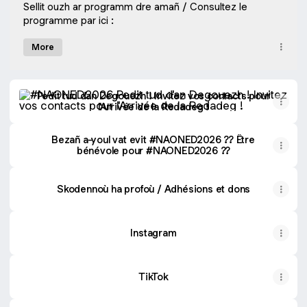
Sellit ouzh ar programm dre amañ / Consultez le
programme par ici :
More
Pedit tud d'an Degouezh ! Invitez vos contacts pour l'Arriv
Pedit tud d'an Degouezh ! Invitez vos contacts pour
l'Arrivée de la Redadeg !
Bezañ a-youl vat evit #NAONED2026 ?? Être
bénévole pour #NAONED2026 ??
Skodennoù ha profoù / Adhésions et dons
Instagram
TikTok