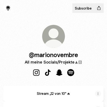
Subscribe
@marionovembre
All meine Socials/Projekte🧘🏻
@marionovembre Instagram
@marionovembre TikTok
@marionovembre Snapch
@marionovembre Sp
Stream „12 von 10“ 🔥