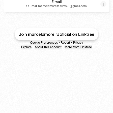
E-mail
Email
·
marcelamoreiraalves91@gmail.com
Join marcelamoreiraoficial on Linktree
Cookie Preferences
•
Report
•
Privacy
Explore
•
About this account
•
More from Linktree