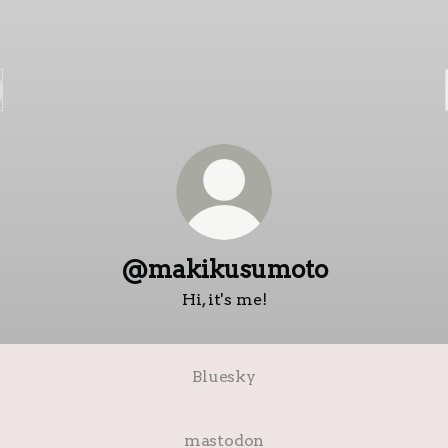
@makikusumoto
Hi, it's me!
Bluesky
mastodon