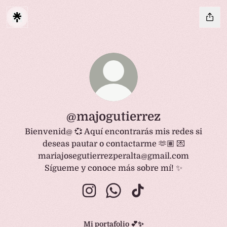
@majogutierrez
Bienvenid@ 💞 Aquí encontrarás mis redes si
deseas pautar o contactarme 🫶🏽 💌
mariajosegutierrezperalta@gmail.com
Sígueme y conoce más sobre mí! ✨
@majogutierrez Instagram
@majogutierrez WhatsApp
@majogutierrez TikTo
Mi portafolio 💕✨