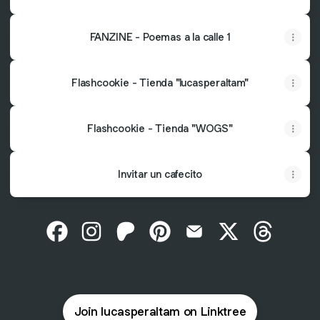
FANZINE - Poemas a la calle 1
Flashcookie - Tienda "lucasperaltam"
Flashcookie - Tienda "WOGS"
Invitar un cafecito
@lucasperaltam Facebook
@lucasperaltam Instagram
@lucasperaltam Patreon
@lucasperaltam Pinterest
@lucasperaltam Email
@lucasperaltam 
@lucasper
Join lucasperaltam on Linktree