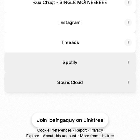
Đua Chuột - SINGLE MỚI NÈEEEEE
Instagram
Threads
Spotify
SoundCloud
Join loaingaquy on Linktree
Cookie Preferences
•
Report
•
Privacy
Explore
•
About this account
•
More from Linktree