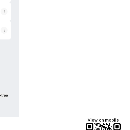
Instagram
ntor💛 Facebook
ktree
View on mobile