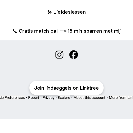
💫 Liefdeslessen
📞 Gratis match call –> 15 min sparren met mij
Linda Eggels - Liefdesmentor💛 
Linda Eggels - Liefdesme
Join lindaeggels on Linktree
ie Preferences
•
Report
•
Privacy
•
Explore
•
About this account
•
More from Lin