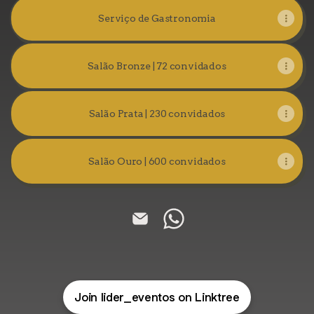
Serviço de Gastronomia
Salão Bronze | 72 convidados
Salão Prata | 230 convidados
Salão Ouro | 600 convidados
Líder Eventos Email
Líder Eventos WhatsAp
Join lider_eventos on Linktree