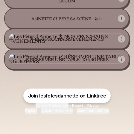
LA CDM
ANNETTE OUVRE SA SCÈNE ! 🎤✨
🕺 NOS PROCHAINS ÉVÉNEMENTS
🕺 NOS PROCHAINS ÉVÉNEMENTS
🍕 RÉSERVER UNE TABLE - 10 à 30 PERS
🍕 RÉSERVER UNE TABLE - 10 à 30 PERS
Join lesfetesdannette on Linktree
Cookie Preferences
•
Report
•
Privacy
Explore
•
About this account
•
More from Linktree