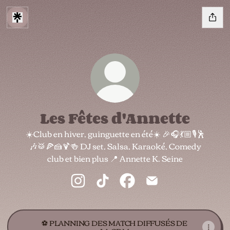
Les Fêtes d'Annette
☀️Club en hiver, guinguette en été☀️ 🎉🎧💃🏼🎙🕺
🎶🥁🍕🍰🍹🍻 DJ set, Salsa, Karaoké, Comedy
club et bien plus 📍 Annette K. Seine
Les Fêtes d'Annette Instagram
Les Fêtes d'Annette TikTok
Les Fêtes d'Annette Faceb
Les Fêtes d'Annette
⚽️ PLANNING DES MATCH DIFFUSÉS DE