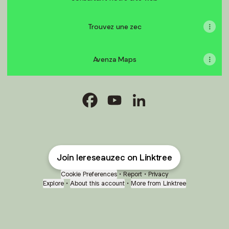
Trouvez une zec
Avenza Maps
@reseauzec Facebook
@reseauzec YouTube
@reseauzec LinkedIn
Join lereseauzec on Linktree
Cookie Preferences
•
Report
•
Privacy
Explore
•
About this account
•
More from Linktree