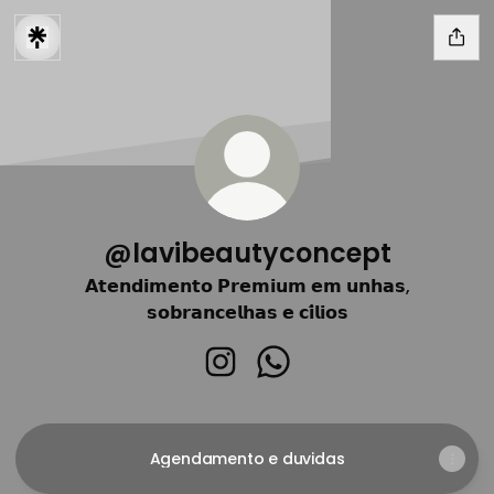
@lavibeautyconcept
𝗔𝘁𝗲𝗻𝗱𝗶𝗺𝗲𝗻𝘁𝗼 𝗣𝗿𝗲𝗺𝗶𝘂𝗺 𝗲𝗺 𝘂𝗻𝗵𝗮𝘀,
𝘀𝗼𝗯𝗿𝗮𝗻𝗰𝗲𝗹𝗵𝗮𝘀 𝗲 𝗰𝗶́𝗹𝗶𝗼𝘀
@lavibeautyconcept Instagr
@lavibeautyconcept W
Agendamento e duvidas