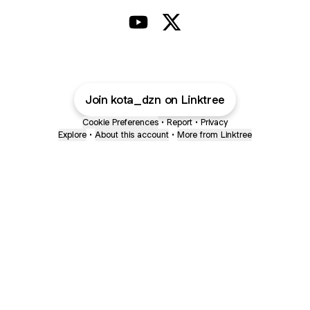
@kota_dzn YouTube
@kota_dzn X
Join kota_dzn on Linktree
Cookie Preferences
•
Report
•
Privacy
Explore
•
About this account
•
More from Linktree