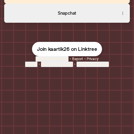
Snapchat
Join kaartik26 on Linktree
Cookie Preferences
•
Report
•
Privacy
Explore
•
About this account
•
More from Linktree