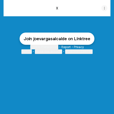
X
Join joevargasalcalde on Linktree
Cookie Preferences
•
Report
•
Privacy
Explore
•
About this account
•
More from Linktree