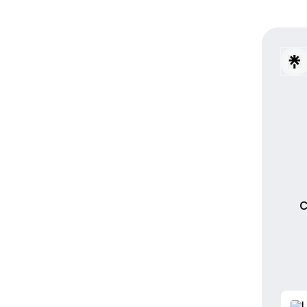
C
Solic