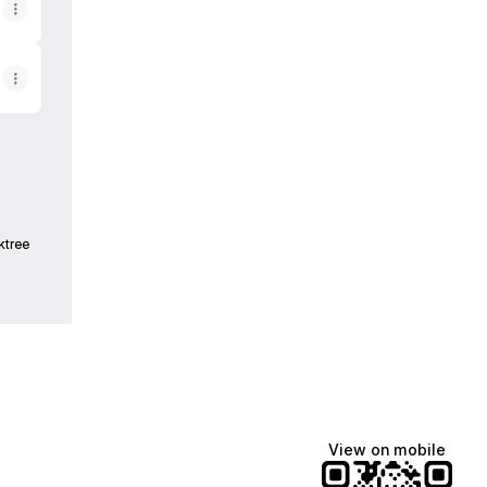
ktree
View on mobile