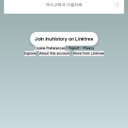
역사교육과 다음카페
Join inuhistory on Linktree
Cookie Preferences
•
Report
•
Privacy
Explore
•
About this account
•
More from Linktree