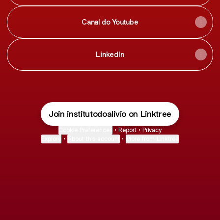
Canal do Youtube
LinkedIn
Join institutodoalivio on Linktree
Cookie Preferences
•
Report
•
Privacy
Explore
•
About this account
•
More from Linktree