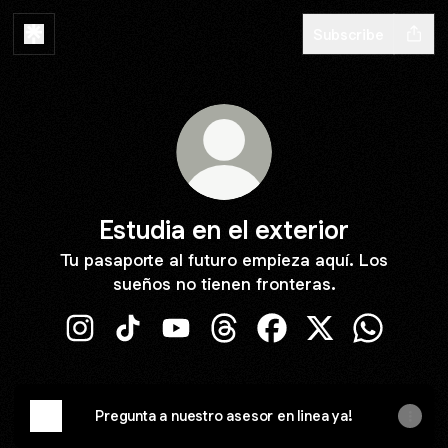
Subscribe
Estudia en el exterior
Tu pasaporte al futuro empieza aquí. Los
sueños no tienen fronteras.
Estudia en el exterior Instagram
Estudia en el exterior TikTok
Estudia en el exterior YouTube
Estudia en el exterior Thread
Estudia en el exterior
Estudia en el ext
Estudia en
Pregunta a nuestro asesor en linea ya!