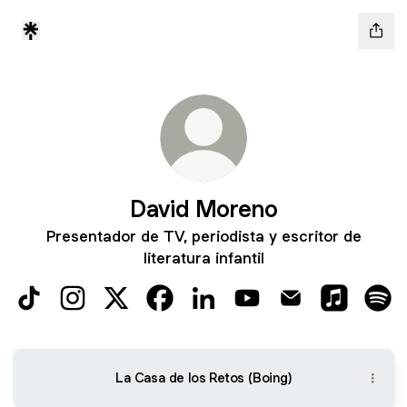
David Moreno
Presentador de TV, periodista y escritor de
literatura infantil
David Moreno TikTok
David Moreno Instagram
David Moreno X
David Moreno Facebook
David Moreno LinkedIn
David Moreno YouTube
David Moreno Em
David Mor
Dav
La Casa de los Retos (Boing)