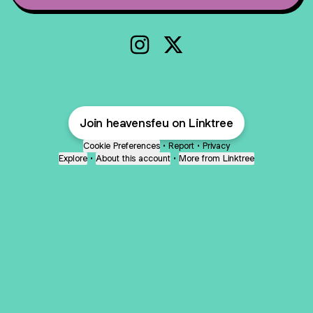
Bill's Research Form Instagram
Bill's Research Form X
Join heavensfeu on Linktree
Cookie Preferences
•
Report
•
Privacy
Explore
•
About this account
•
More from Linktree