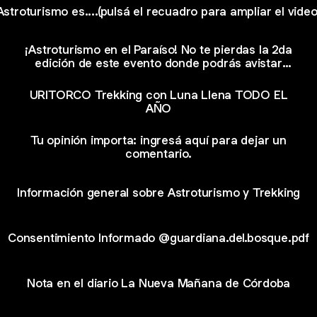
Astroturismo es....(pulsá el recuadro para ampliar el video
¡Astroturismo en el Paraíso! No te pierdas la 2da
edición de este evento donde podrás avistar
estrellas, planetas, cúmulos, asteroides... en vivo
y en directo!
URITORCO Trekking con Luna Llena TODO EL
AÑO
Tu opinión importa: ingresá aquí para dejar un
comentario.
Información general sobre Astroturismo y Trekking
Consentimiento Informado @guardiana.del.bosque.pdf
Nota en el diario La Nueva Mañana de Córdoba