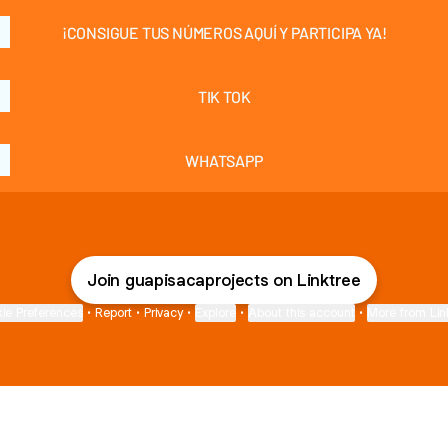
¡CONSIGUE TUS NÚMEROS AQUÍ Y PARTICIPA YA!
TIK TOK
WHATSAPP
Join guapisacaprojects on Linktree
ie Preferences
•
Report
•
Privacy
•
Explore
•
About this account
•
More from Lin