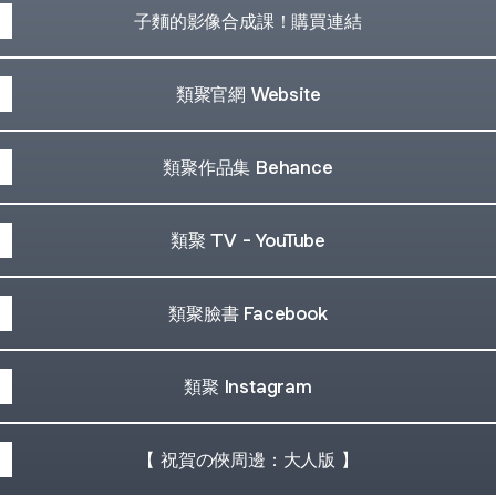
子麵的影像合成課！購買連結
類聚官網 Website
類聚作品集 Behance
類聚 TV - YouTube
類聚臉書 Facebook
類聚 Instagram
【 祝賀の俠周邊：大人版 】