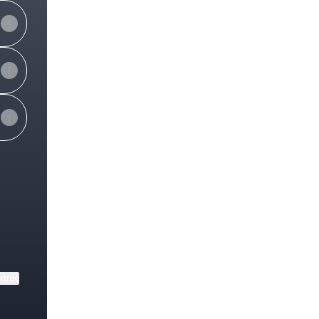
nkedIn
ign Email
View on mobile
ktree