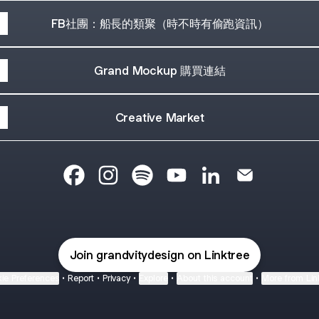
FB社團：船長的類聚（時不時有偷跑資訊）
Grand Mockup 購買連結
Creative Market
Grandvity Design Facebook
Grandvity Design Instagram
Grandvity Design Spotify
Grandvity Design YouTube
Grandvity Design Li
Grandvity Des
Join grandvitydesign on Linktree
ie Preferences
•
Report
•
Privacy
•
Explore
•
About this account
•
More from Lin