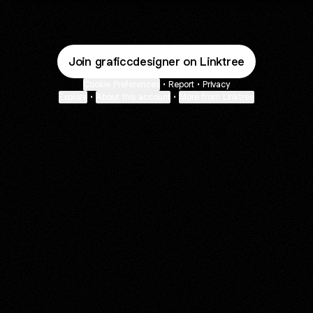
Join graficcdesigner on Linktree
Cookie Preferences
•
Report
•
Privacy
Explore
•
About this account
•
More from Linktree