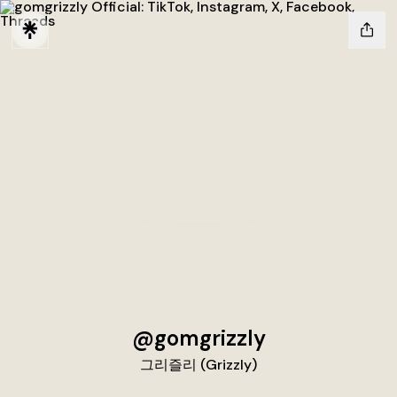
@gomgrizzly
그리즐리 (Grizzly)