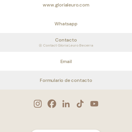
www.glorialeuro.com
Whatsapp
Contacto
Contact
·
Gloria Leuro Becerra
Email
Formulario de contacto
@GloriaLeuro Instagram
@GloriaLeuro Facebook
@GloriaLeuro LinkedIn
@GloriaLeuro TikTok
@GloriaLeuro Y