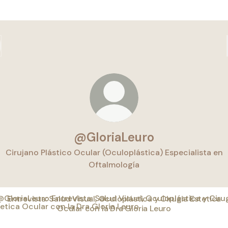
@GloriaLeuro
Cirujano Plástico Ocular (Oculoplástica) Especialista en
Oftalmología
vista: Salud Visual, Oculoplástica y Cirugia Estetica Ocular 
Entrevista: Salud Visual, Oculoplástica y Cirugia Estetica
Ocular con la Dra Gloria Leuro