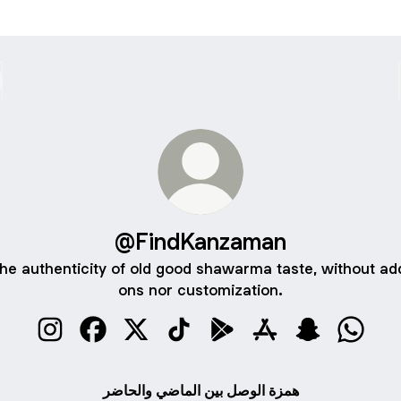
@FindKanzaman
he authenticity of old good shawarma taste, without ad
ons nor customization.
@FindKanzaman Instagram
@FindKanzaman Facebook
@FindKanzaman X
@FindKanzaman TikTok
@FindKanzaman Google Pl
@FindKanzaman App
@FindKanzam
@Find
همزة الوصل بين الماضي والحاضر