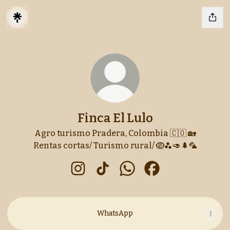
Finca El Lulo
Agro turismo Pradera, Colombia 🇨🇴 🏡
Rentas cortas/ Turismo rural/ 🪺🫐🥑🌲🦜
Finca El Lulo Instagram
Finca El Lulo TikTok
Finca El Lulo WhatsApp
Finca El Lulo Face
WhatsApp