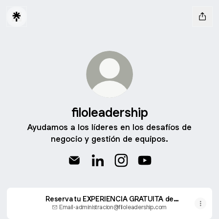
filoleadership
Ayudamos a los líderes en los desafíos de
negocio y gestión de equipos.
filoleadership Email
filoleadership LinkedIn
filoleadership Instagram
filoleadership YouTu
Reserva tu EXPERIENCIA GRATUITA de
Coaching "YOUR MINDSET". Y de regalo
Email
·
administracion@filoleadership.com
Workbook