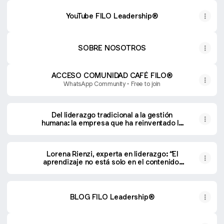
YouTube FILO Leadership®
SOBRE NOSOTROS
ACCESO COMUNIDAD CAFÉ FILO®
WhatsApp Community • Free to join
Del liderazgo tradicional a la gestión
humana: la empresa que ha reinventado la
forma de liderar los negocios y equipos
actuales
Lorena Rienzi, experta en liderazgo: “El
aprendizaje no está solo en el contenido;
está en lo que pasa cuando escuchas a
otras personas que viven problemas
similares a los tuyos”
BLOG FILO Leadership®